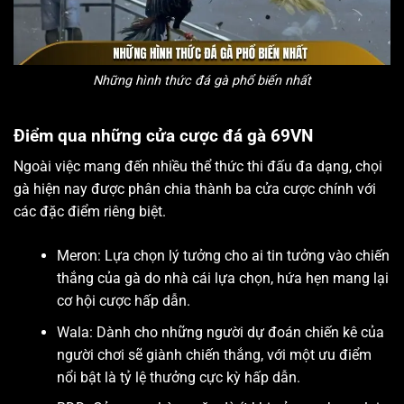
Những hình thức đá gà phổ biến nhất
Điểm qua những cửa cược đá gà 69VN
Ngoài việc mang đến nhiều thể thức thi đấu đa dạng, chọi
gà hiện nay được phân chia thành ba cửa cược chính với
các đặc điểm riêng biệt.
Meron: Lựa chọn lý tưởng cho ai tin tưởng vào chiến
thắng của gà do nhà cái lựa chọn, hứa hẹn mang lại
cơ hội cược hấp dẫn.
Wala: Dành cho những người dự đoán chiến kê của
người chơi sẽ giành chiến thắng, với một ưu điểm
nổi bật là tỷ lệ thưởng cực kỳ hấp dẫn.