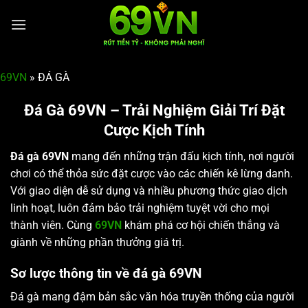
Chuyển
đến
nội
dung
69VN
»
ĐÁ GÀ
Đá Gà 69VN – Trải Nghiệm Giải Trí Đặt
Cược Kịch Tính
Đá gà 69VN
mang đến những trận đấu kịch tính, nơi người
chơi có thể thỏa sức đặt cược vào các chiến kê lừng danh.
Với giao diện dễ sử dụng và nhiều phương thức giao dịch
linh hoạt, luôn đảm bảo trải nghiệm tuyệt vời cho mọi
thành viên. Cùng
69VN
khám phá cơ hội chiến thắng và
giành về những phần thưởng giá trị.
Sơ lược thông tin về đá gà 69VN
Đá gà mang đậm bản sắc văn hóa truyền thống của người