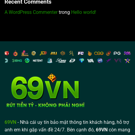
Recent Comments
A WordPress Commenter
trong
Hello world!
69VN
- Nhà cái uy tín bảo mật thông tin khách hàng, hỗ trợ
anh em khi gặp vấn đề 24/7. Bên cạnh đó,
69VN
còn mang