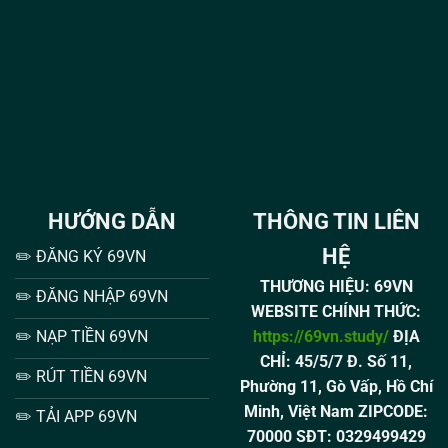
HƯỚNG DẪN
THÔNG TIN LIÊN
HỆ
✏️ ĐĂNG KÝ 69VN
THƯƠNG HIỆU: 69VN
✏️ ĐĂNG NHẬP 69VN
WEBSITE CHÍNH THỨC:
✏️ NẠP TIỀN 69VN
https://69vn.study/
ĐỊA
CHỈ: 45/5/7 Đ. Số 11,
✏️ RÚT TIỀN 69VN
Phường 11, Gò Vấp, Hồ Chí
Minh, Việt Nam
ZIPCODE:
✏️ TẢI APP 69VN
70000
SĐT: 0329499429