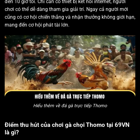
đến 10 giờ tối. Chỉ cần có thiết bị kết nối internet, người
chơi có thể dễ dàng tham gia giải trí. Ngay cả người mới
cũng có cơ hội chiến thắng và nhận thưởng không giới hạn,
mang đến cơ hội phát tài lớn.
Hiểu thêm về đá gà trực tiếp Thomo
Điểm thu hút của chơi gà chọi Thomo tại 69VN
là gì?