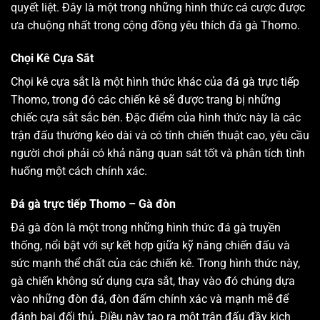
quyết liệt. Đây là một trong những hình thức cá cược được
ưa chuộng nhất trong cộng đồng yêu thích đá gà Thomo.
Chọi Kê Cựa Sắt
Chọi kê cựa sắt là một hình thức khác của đá gà trực tiếp
Thomo, trong đó các chiến kê sẽ được trang bị những
chiếc cựa sắt sắc bén. Đặc điểm của hình thức này là các
trận đấu thường kéo dài và có tính chiến thuật cao, yêu cầu
người chơi phải có khả năng quan sát tốt và phân tích tình
huống một cách chính xác.
Đá gà trực tiếp Thomo – Gà đòn
Đá gà đòn là một trong những hình thức đá gà truyền
thống, nổi bật với sự kết hợp giữa kỹ năng chiến đấu và
sức mạnh thể chất của các chiến kê. Trong hình thức này,
gà chiến không sử dụng cựa sắt, thay vào đó chúng dựa
vào những đòn đá, đòn đấm chính xác và mạnh mẽ để
đánh bại đối thủ. Điều này tạo ra một trận đấu đầy kịch