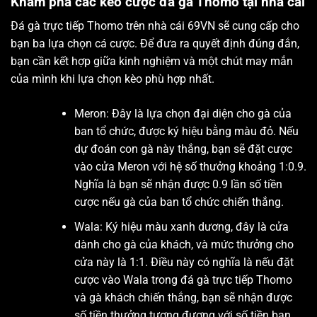
Khám phá các kèo cược đá gà Thomo tại nhà cái
Đá gà trực tiếp Thomo trên nhà cái 69VN sẽ cung cấp cho
bạn ba lựa chọn cá cược. Để đưa ra quyết định đúng đắn,
bạn cần kết hợp giữa kinh nghiệm và một chút may mắn
của mình khi lựa chọn kèo phù hợp nhất.
Meron: Đây là lựa chọn đại diện cho gà của
ban tổ chức, được ký hiệu bằng màu đỏ. Nếu
dự đoán con gà này thắng, bạn sẽ đặt cược
vào cửa Meron với hệ số thưởng khoảng 1:0.9.
Nghĩa là bạn sẽ nhận được 0.9 lần số tiền
cược nếu gà của ban tổ chức chiến thắng.
Wala: Ký hiệu màu xanh dương, đây là cửa
dành cho gà của khách, và mức thưởng cho
cửa này là 1:1. Điều này có nghĩa là nếu đặt
cược vào Wala trong đá gà trực tiếp Thomo
và gà khách chiến thắng, bạn sẽ nhận được
số tiền thưởng tương đương với số tiền bạn