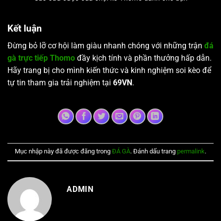
Kết luận
Đừng bỏ lỡ cơ hội làm giàu nhanh chóng với những trận
đá
gà trực tiếp Thomo
đầy kịch tính và phần thưởng hấp dẫn.
Hãy trang bị cho mình kiến thức và kinh nghiệm soi kèo để
tự tin tham gia trải nghiệm tại
69VN
.
Mục nhập này đã được đăng trong
ĐÁ GÀ
. Đánh dấu trang
permalink
.
ADMIN