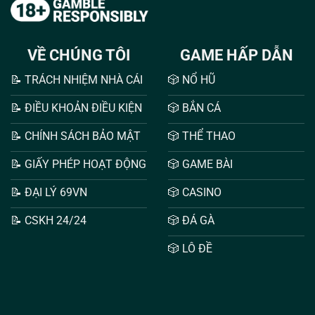
VỀ CHÚNG TÔI
GAME HẤP DẪN
📝 TRÁCH NHIỆM NHÀ CÁI
🎲 NỔ HŨ
📝 ĐIỀU KHOẢN ĐIỀU KIỆN
🎲 BẮN CÁ
📝 CHÍNH SÁCH BẢO MẬT
🎲 THỂ THAO
📝 GIẤY PHÉP HOẠT ĐỘNG
🎲 GAME BÀI
📝 ĐẠI LÝ 69VN
🎲 CASINO
📝 CSKH 24/24
🎲 ĐÁ GÀ
🎲 LÔ ĐỀ