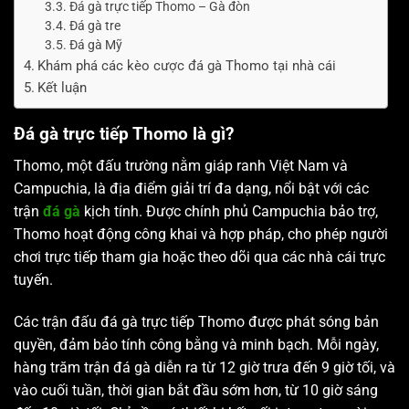
Đá gà trực tiếp Thomo – Gà đòn
Đá gà tre
Đá gà Mỹ
Khám phá các kèo cược đá gà Thomo tại nhà cái
Kết luận
Đá gà trực tiếp Thomo là gì?
Thomo, một đấu trường nằm giáp ranh Việt Nam và
Campuchia, là địa điểm giải trí đa dạng, nổi bật với các
trận
đá gà
kịch tính. Được chính phủ Campuchia bảo trợ,
Thomo hoạt động công khai và hợp pháp, cho phép người
chơi trực tiếp tham gia hoặc theo dõi qua các nhà cái trực
tuyến.
Các trận đấu đá gà trực tiếp Thomo được phát sóng bản
quyền, đảm bảo tính công bằng và minh bạch. Mỗi ngày,
hàng trăm trận đá gà diễn ra từ 12 giờ trưa đến 9 giờ tối, và
vào cuối tuần, thời gian bắt đầu sớm hơn, từ 10 giờ sáng