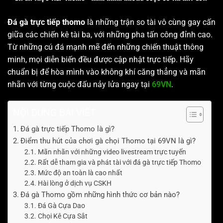
Đá gà trực tiếp thomo
là những trận so tài vô cùng gay cấn
giữa các chiến kê tài ba, với những pha tấn công đỉnh cao.
Từ những cú đá mạnh mẽ đến những chiến thuật thông
minh, mọi diễn biến đều được cập nhật trực tiếp. Hãy
chuẩn bị để hòa mình vào không khí căng thẳng và mãn
nhãn với từng cuộc đấu nảy lửa ngay tại
69VN
.
NỘI DUNG BÀI VIẾT
Đá gà trực tiếp Thomo là gì?
Điểm thu hút của chơi gà chọi Thomo tại 69VN là gì?
Mãn nhãn với những video livestream trực tuyến
Rất dễ tham gia và phát tài với đá gà trực tiếp Thomo
Mức độ an toàn là cao nhất
Hài lòng ở dịch vụ CSKH
Đá gà Thomo gồm những hình thức cơ bản nào?
Đá Gà Cựa Dao
Chọi Kê Cựa Sắt