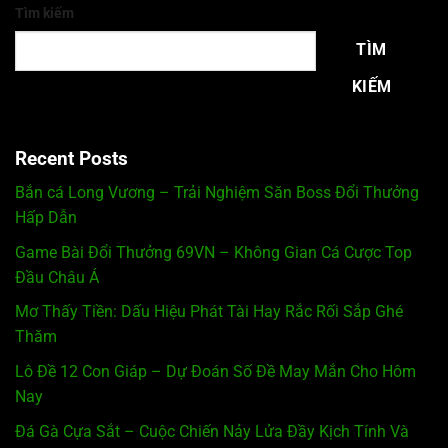
Tìm kiếm
TÌM
KIẾM
Recent Posts
Bắn cá Long Vương – Trải Nghiệm Săn Boss Đổi Thưởng
Hấp Dẫn
Game Bài Đổi Thưởng 69VN – Không Gian Cá Cược Top
Đầu Châu Á
Mơ Thấy Tiền: Dấu Hiệu Phát Tài Hay Rắc Rối Sắp Ghé
Thăm
Lô Đề 12 Con Giáp – Dự Đoán Số Đề May Mắn Cho Hôm
Nay
Đá Gà Cựa Sắt – Cuộc Chiến Nảy Lửa Đầy Kịch Tính Và